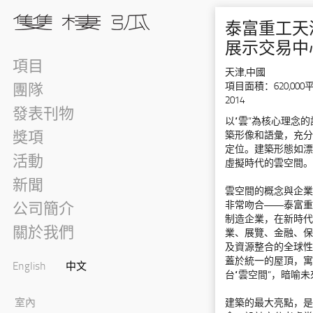
泰富重工天
展示交易中
項目
天津,中國
項目面積：620,000
團隊
2014
發表刊物
以“雲”為核心理念
築形像和語彙，充分
獎項
定位。建築形態如漂
活動
虛擬時代的雲空間。
新聞
雲空間的概念與企業
非常吻合——泰富重
公司簡介
制造企業，在新時代
關於我們
業、展覽、金融、保
及資源整合的全球性
蓋於統一的屋頂，寓
English
中文
台“雲空間”，暗喻
室內
建築的最大亮點，是