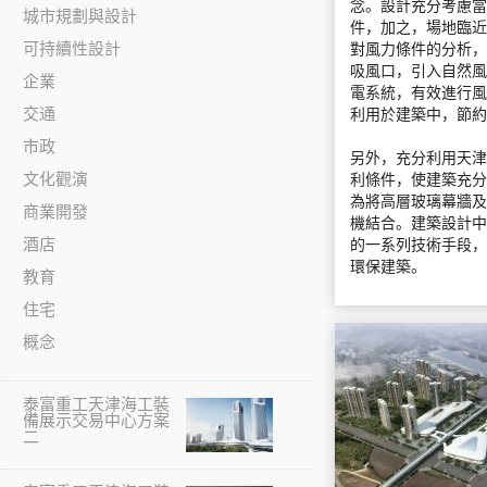
念。設計充分考慮當
城市規劃與設計
件，加之，場地臨近
可持續性設計
對風力條件的分析，
吸風口，引入自然風
企業
電系統，有效進行風
交通
利用於建築中，節約
市政
另外，充分利用天津
文化觀演
利條件，使建築充分
為將高層玻璃幕牆及
商業開發
機結合。建築設計中
酒店
的一系列技術手段，
環保建築。
教育
住宅
概念
泰富重工天津海工裝
備展示交易中心方案
二