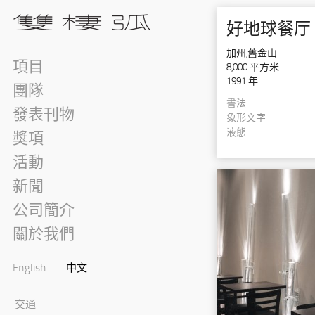
好地球餐厅
加州,舊金山
項目
8,000 平方米
1991 年
團隊
書法
發表刊物
象形文字
液態
獎項
活動
新聞
公司簡介
關於我們
English
中文
交通