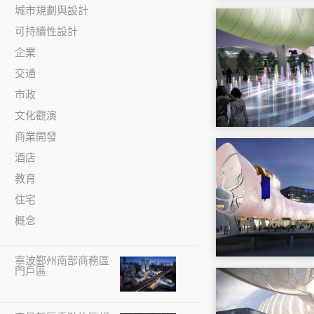
城市規劃與設計
可持續性設計
企業
交通
市政
文化觀演
商業開發
酒店
教育
住宅
概念
寧波鄞州南部商務區
門戶區