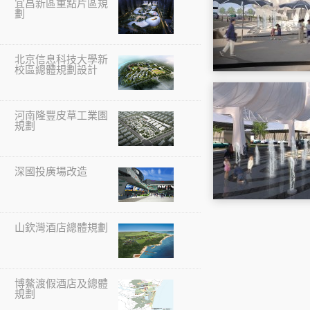
宜昌新區重點片區規
劃
北京信息科技大學新
校區總體規劃設計
河南隆豐皮草工業園
規劃
深國投廣場改造
山欽灣酒店總體規劃
博鰲渡假酒店及總體
規劃