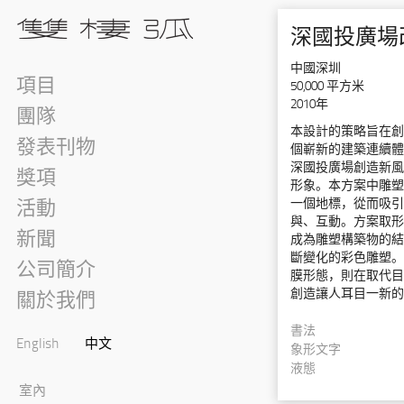
深國投廣場
中國深圳
項目
50,000 平方米
2010年
團隊
本設計的策略旨在創
發表刊物
個嶄新的建築連續體
深國投廣場創造新風
獎項
形象。本方案中雕塑
一個地標，從而吸引
活動
與、互動。方案取形
新聞
成為雕塑構築物的結
斷變化的彩色雕塑。
公司簡介
膜形態，則在取代目
創造讓人耳目一新的
關於我們
書法
English
中文
象形文字
液態
室內